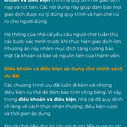
khoản và điều kiện
chính là quy định về giao dịch
nạp và rút tiền. Các nội dung này giúp đảm bảo mọi
giao dịch được xử lý đúng quy trình và hạn chế rủi
ro cho người dùng.
Hệ thống của nhà cái yêu cầu người chơi tuân thủ
các bước xác minh trước khi thực hiện giao dịch lớn.
Phương án này nhằm mục đích tăng cường bảo
mật tài khoản và bảo vệ nguồn tiền của thành viên.
Điều khoản và điều kiện áp dụng cho chính sách
ưu đãi
Các chương trình ưu đãi luôn đi kèm với những
điều kiện cụ thể để đảm bảo tính công bằng. Vì vậy,
trong
điều khoản và điều kiện
, nhà cái đã quy định
rõ ràng về cách thức nhận thưởng, điều kiện cược
và thời gian áp dụng.
Người chơi nên đọc kỹ các nội dung liên quan trước