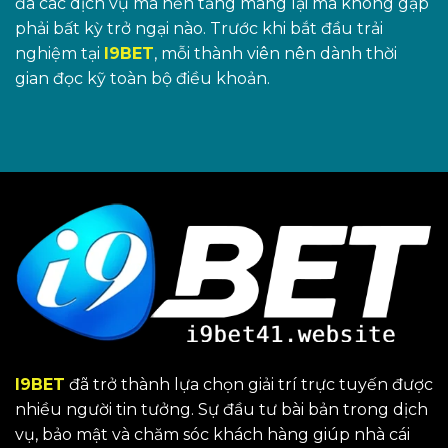
đa các dịch vụ mà nền tảng mang lại mà không gặp
phải bất kỳ trở ngại nào. Trước khi bắt đầu trải
nghiệm tại
I9BET
, mỗi thành viên nên dành thời
gian đọc kỹ toàn bộ điều khoản.
I9BET
đã trở thành lựa chọn giải trí trực tuyến được
nhiều người tin tưởng. Sự đầu tư bài bản trong dịch
vụ, bảo mật và chăm sóc khách hàng giúp nhà cái