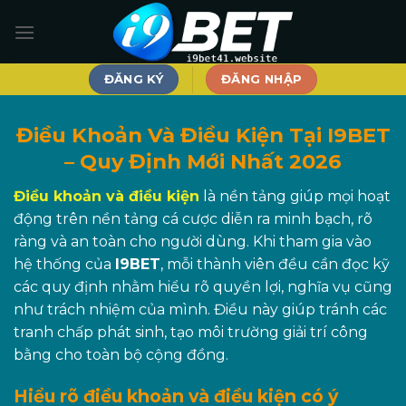
Skip
to
content
ĐĂNG KÝ
ĐĂNG NHẬP
Điều Khoản Và Điều Kiện Tại I9BET
– Quy Định Mới Nhất 2026
Điều khoản và điều kiện
là nền tảng giúp mọi hoạt
động trên nền tảng cá cược diễn ra minh bạch, rõ
ràng và an toàn cho người dùng. Khi tham gia vào
hệ thống của
I9BET
, mỗi thành viên đều cần đọc kỹ
các quy định nhằm hiểu rõ quyền lợi, nghĩa vụ cũng
như trách nhiệm của mình. Điều này giúp tránh các
tranh chấp phát sinh, tạo môi trường giải trí công
bằng cho toàn bộ cộng đồng.
Hiểu rõ điều khoản và điều kiện có ý