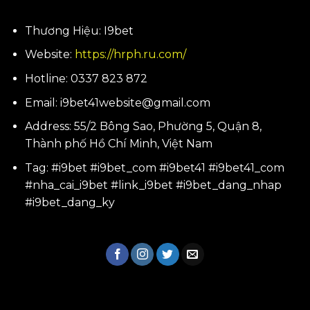
Thương Hiệu: I9bet
Website:
https://hrph.ru.com/
Hotline: 0337 823 872
Email:
i9bet41website@gmail.com
Address: 55/2 Bông Sao, Phường 5, Quận 8,
Thành phố Hồ Chí Minh, Việt Nam
Tag: #i9bet #i9bet_com #i9bet41 #i9bet41_com
#nha_cai_i9bet #link_i9bet #i9bet_dang_nhap
#i9bet_dang_ky