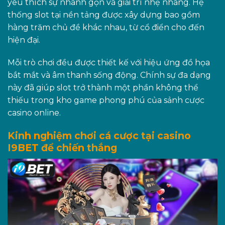
yêu thích sự nhanh gọn và giải trí nhẹ nhàng. Hệ
thống slot tại nền tảng được xây dựng bao gồm
hàng trăm chủ đề khác nhau, từ cổ điển cho đến
hiện đại.
Mỗi trò chơi đều được thiết kế với hiệu ứng đồ họa
bắt mắt và âm thanh sống động. Chính sự đa dạng
này đã giúp slot trở thành một phần không thể
thiếu trong kho game phong phú của sảnh cược
casino online.
Kinh nghiệm chơi cá cược tại casino
I9BET để chiến thắng