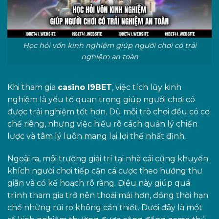
Học hỏi vốn kinh nghiệm giúp người chơi có trải
nghiệm an toàn
Khi tham gia
casino I9BET
, việc tích lũy kinh
nghiệm là yếu tố quan trọng giúp người chơi có
được trải nghiệm tốt hơn. Dù mỗi trò chơi đều có cơ
chế riêng, nhưng việc hiểu rõ cách quản lý chiến
lược và tâm lý luôn mang lại lợi thế nhất định.
Ngoài ra, môi trường giải trí tại nhà cái cũng khuyến
khích người chơi tiếp cận cá cược theo hướng thư
giãn và có kế hoạch rõ ràng. Điều này giúp quá
trình tham gia trở nên thoải mái hơn, đồng thời hạn
chế những rủi ro không cần thiết. Dưới đây là một