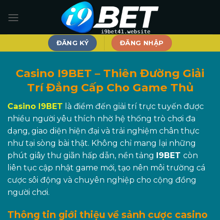
Skip
to
content
ĐĂNG KÝ
ĐĂNG NHẬP
Casino I9BET – Thiên Đường Giải
Trí Đẳng Cấp Cho Game Thủ
Casino I9BET
là điểm đến giải trí trực tuyến được
nhiều người yêu thích nhờ hệ thống trò chơi đa
dạng, giao diện hiện đại và trải nghiệm chân thực
như tại sòng bài thật. Không chỉ mang lại những
phút giây thư giãn hấp dẫn, nền tảng
I9BET
còn
liên tục cập nhật game mới, tạo nên môi trường cá
cược sôi động và chuyên nghiệp cho cộng đồng
người chơi.
Thông tin giới thiệu về sảnh cược casino